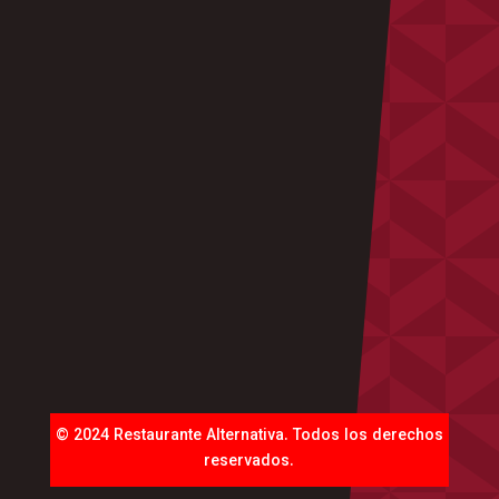
© 2024 Restaurante Alternativa. Todos los derechos
reservados.