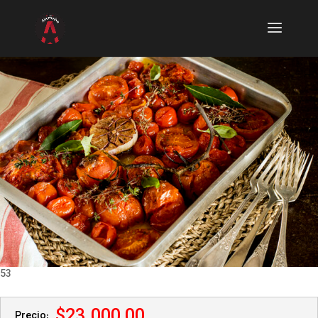
53
$23.000,00
Precio: